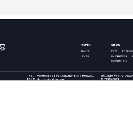
帮助中心
友情链接
隐私政策
友云保
用友网络科
网站说明
民太安集团
旅云保
深圳市保险业协会
公司地址：深圳市前海深港合作区南山街道金融街1号弘毅大厦写字楼14A
保险业务经营许可证: 2696370000
6
电子邮箱：yta-zongcaiban@yonyou.com
粤ICP备17002227号