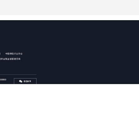
技
中国保险行业协会
国家金融监督管理总局
00800
微信联系