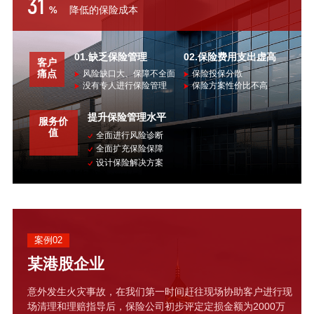
31
降低的保险成本
%
01.缺乏保险管理
02.保险费用支出虚高
客户
痛点
风险缺口大、保障不全面
保险投保分散
没有专人进行保险管理
保险方案性价比不高
提升保险管理水平
服务价
值
全面进行风险诊断
全面扩充保险保障
设计保险解决方案
案例02
某港股企业
意外发生火灾事故，在我们第一时间赶往现场协助客户进行现
场清理和理赔指导后，保险公司初步评定定损金额为2000万