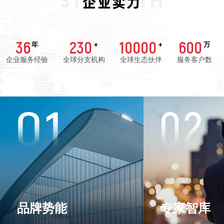
STRENGTH
企业实力
36
230
10000
600
年
+
+
万
企业服务经验
全球分支机构
全球生态伙伴
服务客户数
品牌势能
专家智库