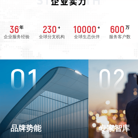
STRENGTH
企业实力
36
230
10000
600
年
+
+
万
企业服务经验
全球分支机构
全球生态伙伴
服务客户数
品牌势能
专家智库