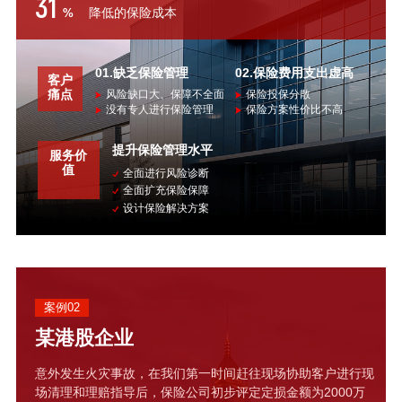
31
降低的保险成本
%
01.缺乏保险管理
02.保险费用支出虚高
客户
痛点
风险缺口大、保障不全面
保险投保分散
没有专人进行保险管理
保险方案性价比不高
提升保险管理水平
服务价
值
全面进行风险诊断
全面扩充保险保障
设计保险解决方案
案例02
某港股企业
意外发生火灾事故，在我们第一时间赶往现场协助客户进行现
场清理和理赔指导后，保险公司初步评定定损金额为2000万